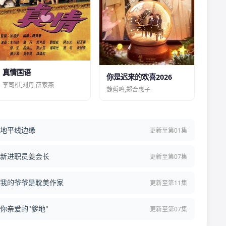
真情国语
你是迟来的欢喜2026
李司棋,刘丹,薛家燕
魏哲鸣,郑合惠子
地平线边缘
更新至第01集
新进职员姜会长
更新至第07集
我的爷爷是耽美作家
更新至第11集
你亲爱的"爹地"
更新至第07集