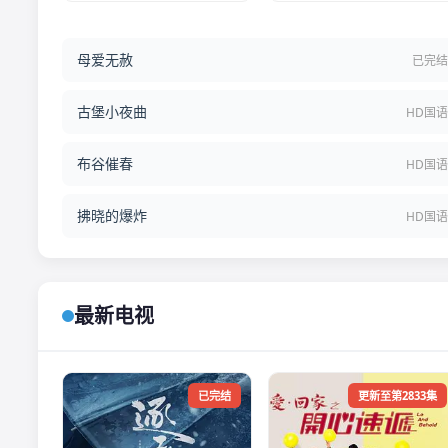
母爱无赦
已完
古堡小夜曲
HD国
布谷催春
HD国
拂晓的爆炸
HD国
最新电视
已完结
更新至第2833集