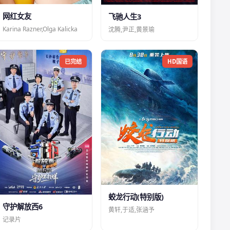
网红女友
飞驰人生3
Karina Razner,Olga Kalicka
沈腾,尹正,黄景瑜
已完结
HD国语
蛟龙行动(特别版)
守护解放西6
黄轩,于适,张涵予
记录片