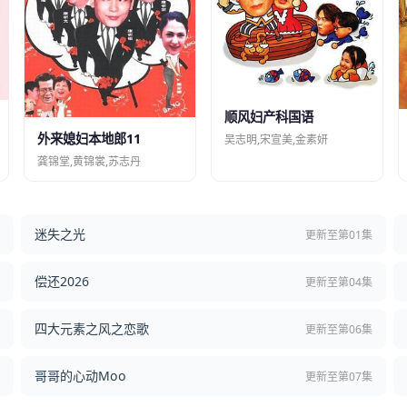
顺风妇产科国语
外来媳妇本地郎11
吴志明,宋宣美,金素妍
龚锦堂,黄锦裳,苏志丹
迷失之光
结
更新至第01集
偿还2026
结
更新至第04集
四大元素之风之恋歌
集
更新至第06集
哥哥的心动Moo
集
更新至第07集