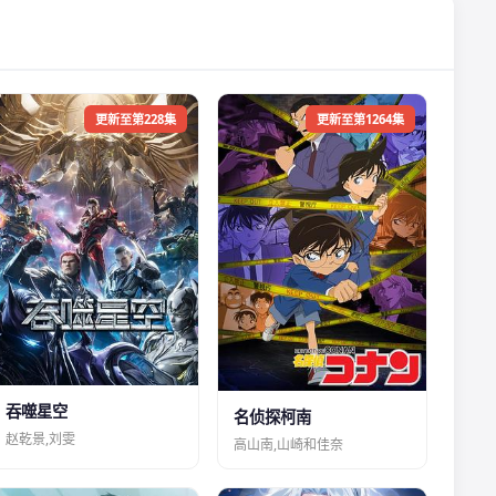
更新至第228集
更新至第1264集
吞噬星空
名侦探柯南
赵乾景,刘雯
高山南,山崎和佳奈