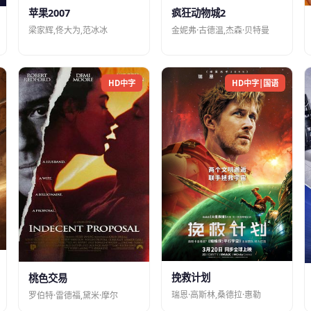
苹果2007
疯狂动物城2
梁家辉,佟大为,范冰冰
金妮弗·古德温,杰森·贝特曼
HD中字
HD中字|国语
挽救计划
桃色交易
瑞恩·高斯林,桑德拉·惠勒
罗伯特·雷德福,黛米·摩尔