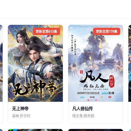
更新至第615集
更新至第179集
凡人修仙传
无上神帝
钱文青,杨天翔
溪林,忻子约