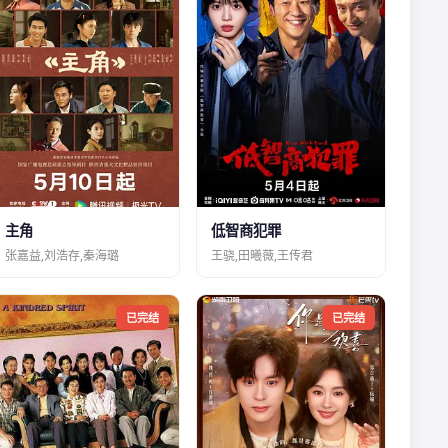
主角
低智商犯罪
张嘉益,刘浩存,秦海璐
王骁,田曦薇,王传君
已完结
已完结