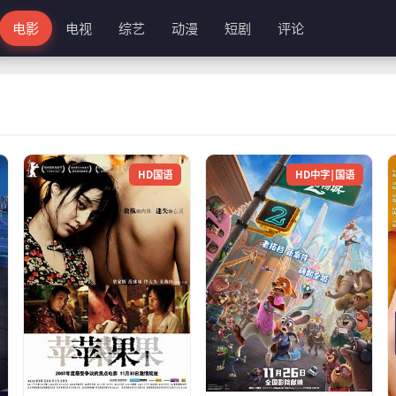
电影
电视
综艺
动漫
短剧
评论
HD国语
HD中字|国语