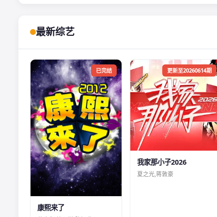
最新综艺
已完结
更新至20260614期
我家那小子2026
夏之光,蒋敦豪
康熙来了