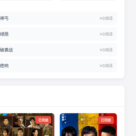
神丐
HD国语
绿荫
HD国语
破袭战
HD国语
绝响
HD国语
已完结
已完结