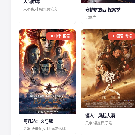
人间中毒
宋承宪,林智妍,曹汝贞
守护解放西·探案季
记录片
HD中字|国语
HD国语|粤语
镖人：风起大漠
阿凡达：火与烬
吴京,谢霆锋,于适
萨姆·沃辛顿,佐伊·索尔达娜