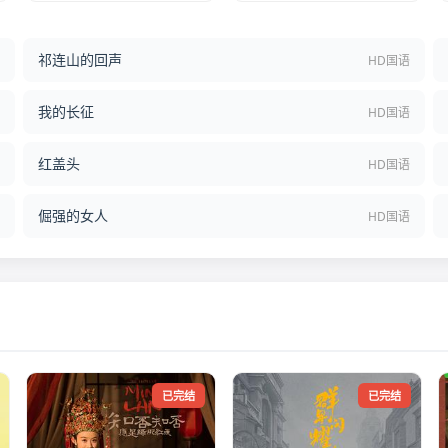
祁连山的回声
结
HD国语
我的长征
语
HD国语
红盖头
语
HD国语
倔强的女人
语
HD国语
已完结
已完结