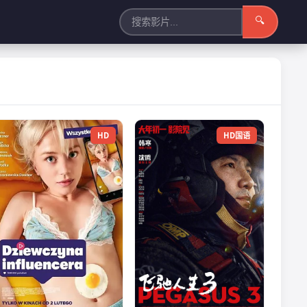
🔍
HD
HD国语