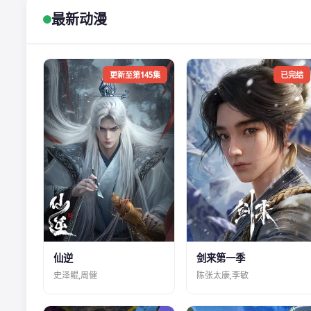
最新动漫
更新至第145集
已完结
仙逆
剑来第一季
史泽鲲,周健
陈张太康,李敏