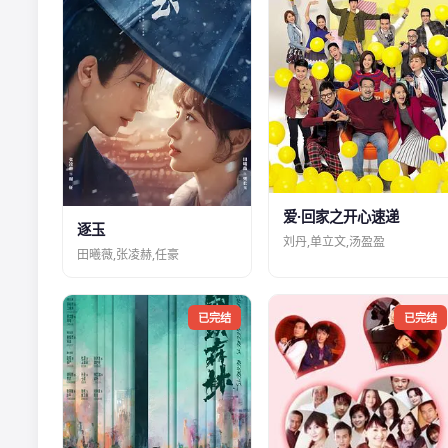
爱·回家之开心速递
逐玉
刘丹,单立文,汤盈盈
田曦薇,张凌赫,任豪
已完结
已完结