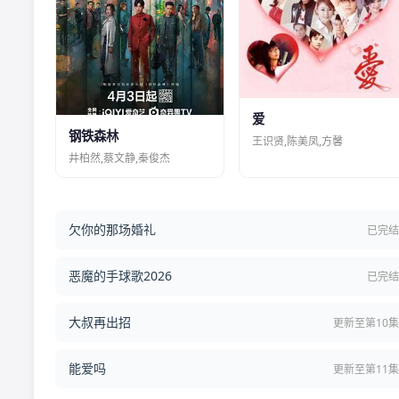
爱
钢铁森林
王识贤,陈美凤,方馨
井柏然,蔡文静,秦俊杰
欠你的那场婚礼
已完
恶魔的手球歌2026
已完
大叔再出招
更新至第10
能爱吗
更新至第11