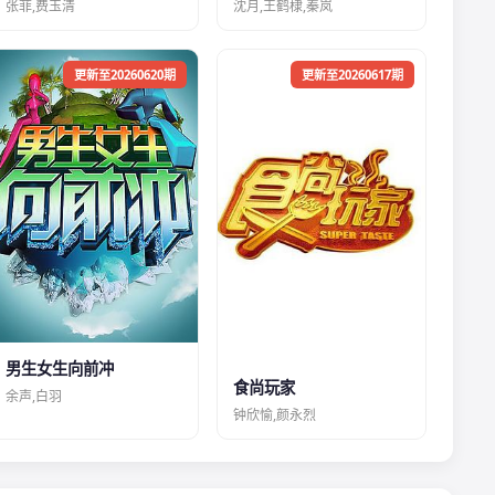
张菲,费玉清
沈月,王鹤棣,秦岚
更新至20260620期
更新至20260617期
男生女生向前冲
食尚玩家
余声,白羽
钟欣愉,颜永烈