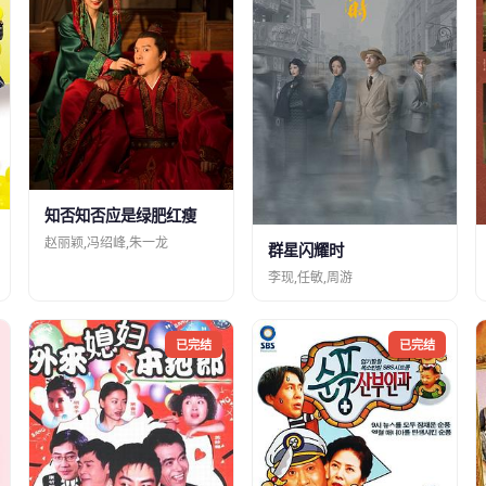
知否知否应是绿肥红瘦
赵丽颖,冯绍峰,朱一龙
群星闪耀时
李现,任敏,周游
已完结
已完结