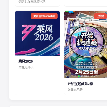
蔡康永,徐熙娣,陈汉典
更新至20260620期
已完结
乘风2026
萧蔷,范玮琪
开始捉迷藏第2季
张鑫栋,马奇