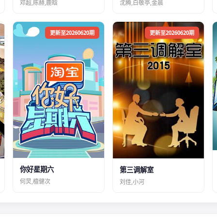
邓超,陈赫,鹿晗
沈腾,白敬亭,金晨
更新至20260620期
更新至20260620期
你好星期六
第三调解室
何炅,檀健次
刘佳,小河