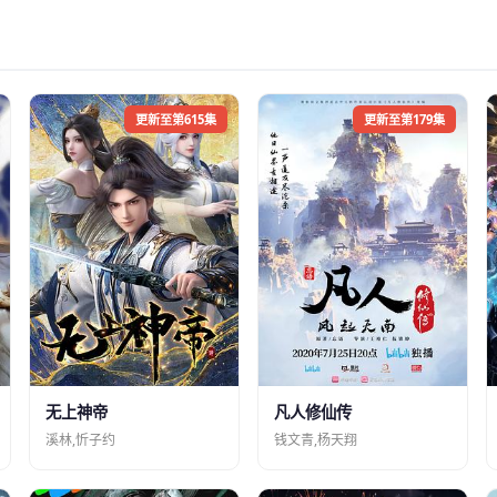
更新至第615集
更新至第179集
凡人修仙传
无上神帝
钱文青,杨天翔
溪林,忻子约