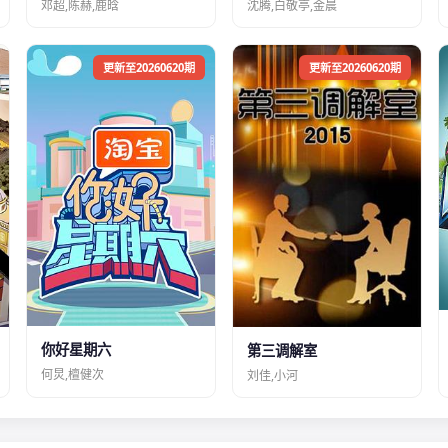
邓超,陈赫,鹿晗
沈腾,白敬亭,金晨
更新至20260620期
更新至20260620期
你好星期六
第三调解室
何炅,檀健次
刘佳,小河