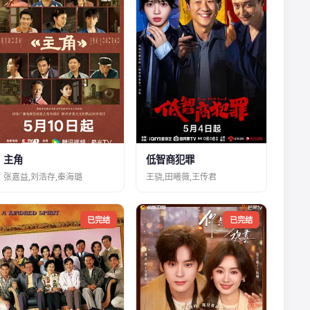
主角
低智商犯罪
张嘉益,刘浩存,秦海璐
王骁,田曦薇,王传君
已完结
已完结