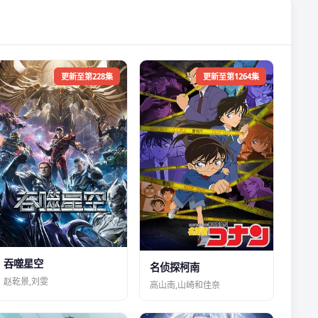
更新至第228集
更新至第1264集
吞噬星空
名侦探柯南
赵乾景,刘雯
高山南,山崎和佳奈