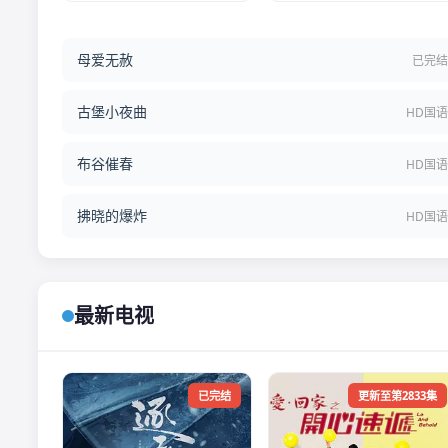
母爱无赦
已完
古堡小夜曲
HD国
布谷催春
HD国
拂晓的爆炸
HD国
最新电视
已完结
更新至第2833集