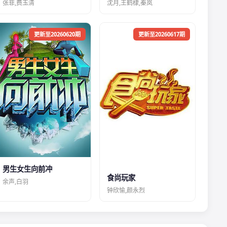
张菲,费玉清
沈月,王鹤棣,秦岚
更新至20260620期
更新至20260617期
男生女生向前冲
食尚玩家
余声,白羽
钟欣愉,颜永烈