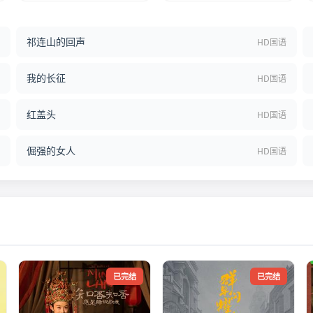
祁连山的回声
结
HD国语
我的长征
语
HD国语
红盖头
语
HD国语
倔强的女人
语
HD国语
已完结
已完结