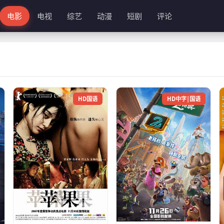
电影
电视
综艺
动漫
短剧
评论
HD国语
HD中字|国语