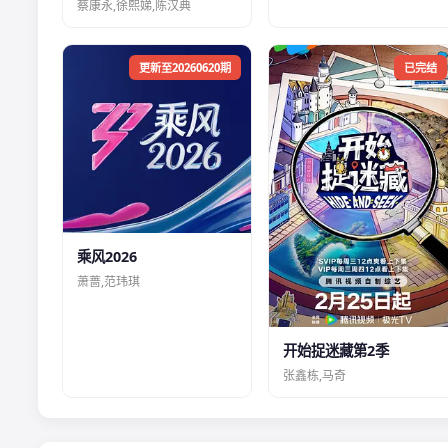
蔡康永,徐熙娣,陈汉典
更新至20260620期
已完结
乘风2026
萧蔷,范玮琪
开始捉迷藏第2季
张鑫栋,马奇