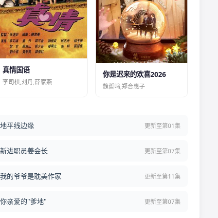
真情国语
你是迟来的欢喜2026
李司棋,刘丹,薛家燕
魏哲鸣,郑合惠子
地平线边缘
更新至第01集
新进职员姜会长
更新至第07集
我的爷爷是耽美作家
更新至第11集
你亲爱的"爹地"
更新至第07集