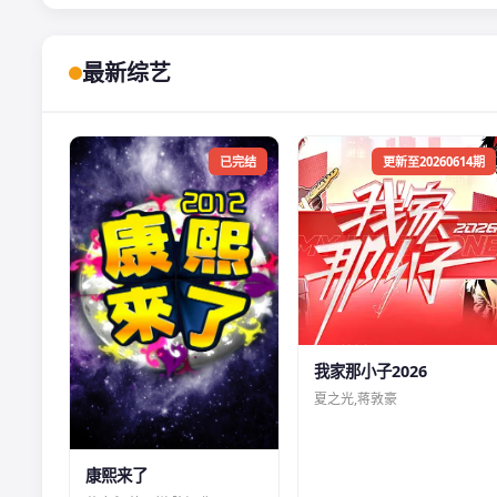
最新综艺
已完结
更新至20260614期
我家那小子2026
夏之光,蒋敦豪
康熙来了