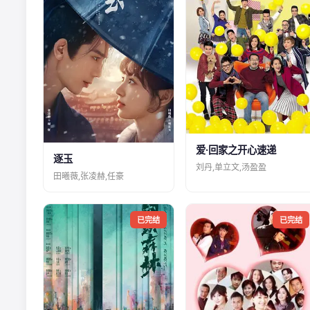
爱·回家之开心速递
逐玉
刘丹,单立文,汤盈盈
田曦薇,张凌赫,任豪
已完结
已完结