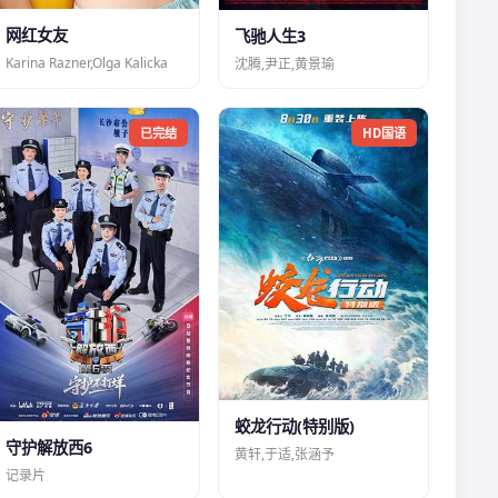
网红女友
飞驰人生3
Karina Razner,Olga Kalicka
沈腾,尹正,黄景瑜
已完结
HD国语
蛟龙行动(特别版)
守护解放西6
黄轩,于适,张涵予
记录片