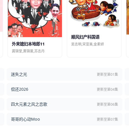
顺风妇产科国语
外来媳妇本地郎11
吴志明,宋宣美,金素妍
龚锦堂,黄锦裳,苏志丹
迷失之光
结
更新至第01集
偿还2026
结
更新至第04集
四大元素之风之恋歌
集
更新至第06集
哥哥的心动Moo
集
更新至第07集