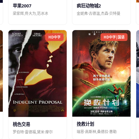
苹果2007
疯狂动物城2
梁家辉,佟大为,范冰冰
金妮弗·古德温,杰森·贝特曼
HD中字
HD中字|国语
挽救计划
桃色交易
瑞恩·高斯林,桑德拉·惠勒
罗伯特·雷德福,黛米·摩尔