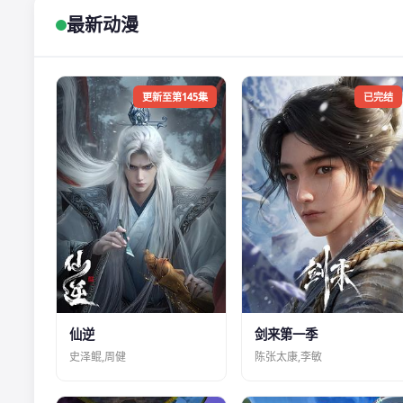
最新动漫
更新至第145集
已完结
仙逆
剑来第一季
史泽鲲,周健
陈张太康,李敏