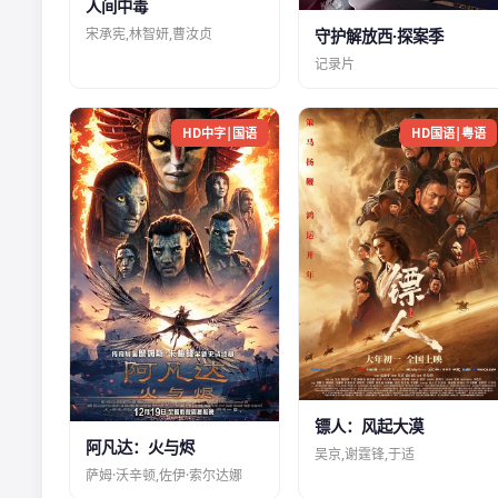
人间中毒
宋承宪,林智妍,曹汝贞
守护解放西·探案季
记录片
HD中字|国语
HD国语|粤语
镖人：风起大漠
阿凡达：火与烬
吴京,谢霆锋,于适
萨姆·沃辛顿,佐伊·索尔达娜