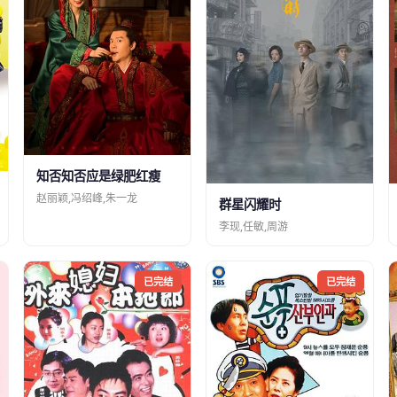
知否知否应是绿肥红瘦
赵丽颖,冯绍峰,朱一龙
群星闪耀时
李现,任敏,周游
已完结
已完结