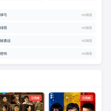
神丐
HD国语
绿荫
HD国语
破袭战
HD国语
绝响
HD国语
已完结
已完结