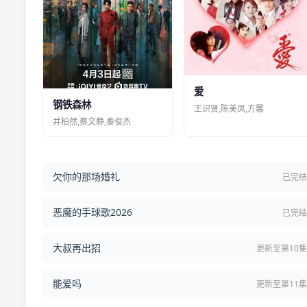
爱
钢铁森林
王识贤,陈美凤,方馨
井柏然,蔡文静,秦俊杰
欠你的那场婚礼
已完
恶魔的手球歌2026
已完
大叔再出招
更新至第10
能爱吗
更新至第11