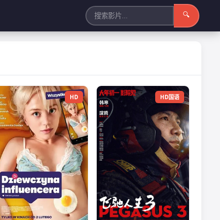
🔍
HD
HD国语