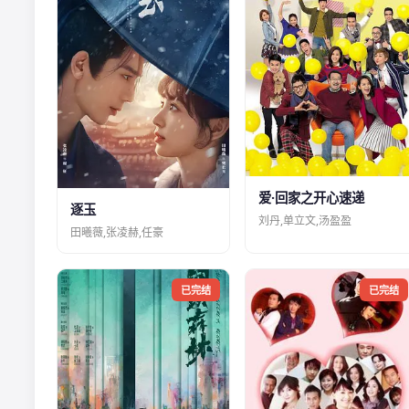
爱·回家之开心速递
逐玉
刘丹,单立文,汤盈盈
田曦薇,张凌赫,任豪
已完结
已完结