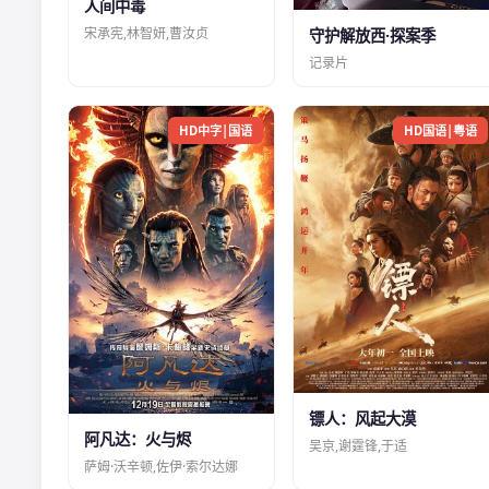
人间中毒
宋承宪,林智妍,曹汝贞
守护解放西·探案季
记录片
HD中字|国语
HD国语|粤语
镖人：风起大漠
阿凡达：火与烬
吴京,谢霆锋,于适
萨姆·沃辛顿,佐伊·索尔达娜