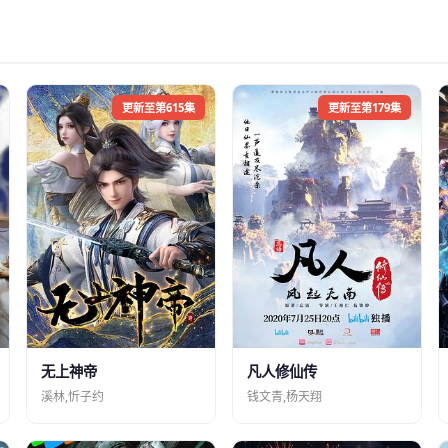
更新至第615集
更新至第179集
凡人修仙传
无上神帝
钱文青,杨天翔
溪林,忻子约