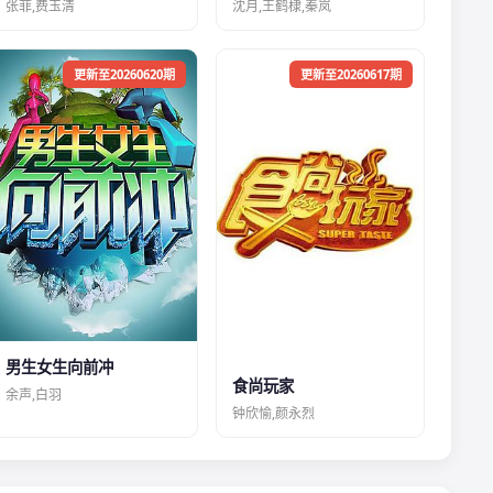
张菲,费玉清
沈月,王鹤棣,秦岚
更新至20260620期
更新至20260617期
男生女生向前冲
食尚玩家
余声,白羽
钟欣愉,颜永烈