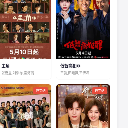
主角
低智商犯罪
张嘉益,刘浩存,秦海璐
王骁,田曦薇,王传君
已完结
已完结