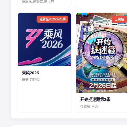
蔡康永,徐熙娣,陈汉典
更新至20260620期
已完结
乘风2026
萧蔷,范玮琪
开始捉迷藏第2季
张鑫栋,马奇