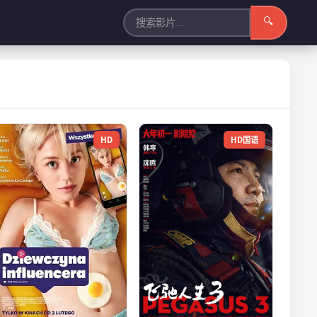
🔍
HD
HD国语