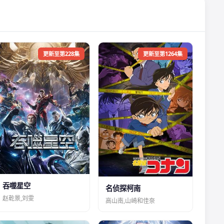
更新至第228集
更新至第1264集
吞噬星空
名侦探柯南
赵乾景,刘雯
高山南,山崎和佳奈