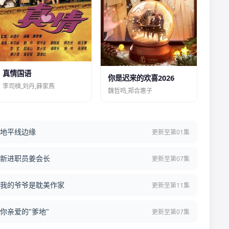
真情国语
你是迟来的欢喜2026
李司棋,刘丹,薛家燕
魏哲鸣,郑合惠子
地平线边缘
更新至第01集
新进职员姜会长
更新至第07集
我的爷爷是耽美作家
更新至第11集
你亲爱的"爹地"
更新至第07集