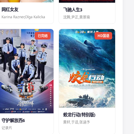
网红女友
飞驰人生3
Karina Razner,Olga Kalicka
沈腾,尹正,黄景瑜
已完结
HD国语
蛟龙行动(特别版)
守护解放西6
黄轩,于适,张涵予
记录片