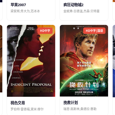
苹果2007
疯狂动物城2
梁家辉,佟大为,范冰冰
金妮弗·古德温,杰森·贝特曼
HD中字
HD中字|国语
挽救计划
桃色交易
瑞恩·高斯林,桑德拉·惠勒
罗伯特·雷德福,黛米·摩尔