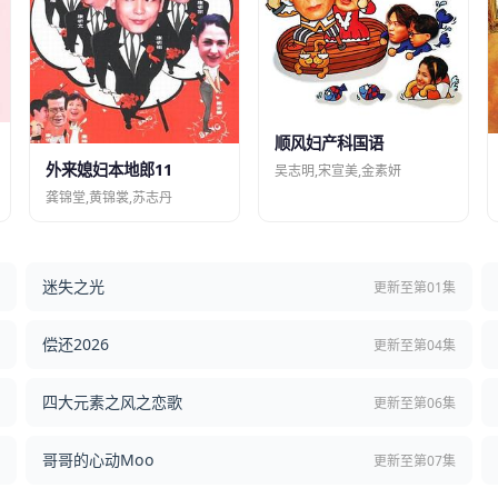
顺风妇产科国语
外来媳妇本地郎11
吴志明,宋宣美,金素妍
龚锦堂,黄锦裳,苏志丹
迷失之光
结
更新至第01集
偿还2026
结
更新至第04集
四大元素之风之恋歌
集
更新至第06集
哥哥的心动Moo
集
更新至第07集