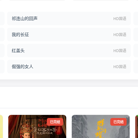
祁连山的回声
结
HD国语
我的长征
语
HD国语
红盖头
语
HD国语
倔强的女人
语
HD国语
已完结
已完结