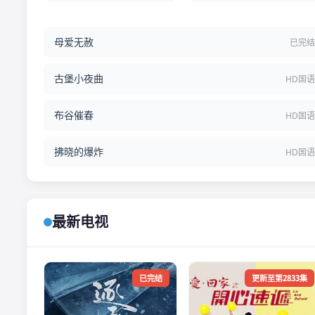
母爱无赦
已完
古堡小夜曲
HD国
布谷催春
HD国
拂晓的爆炸
HD国
最新电视
已完结
更新至第2833集