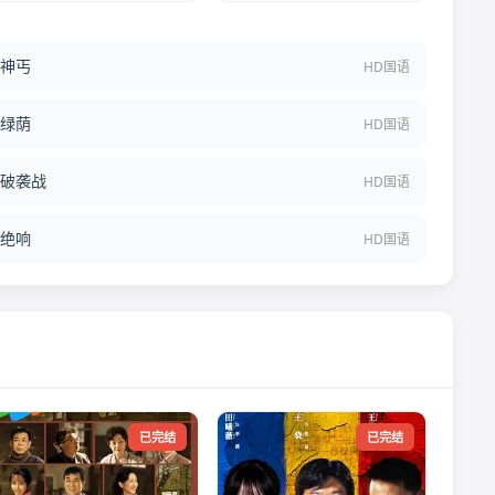
神丐
HD国语
绿荫
HD国语
破袭战
HD国语
绝响
HD国语
已完结
已完结