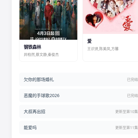
爱
钢铁森林
王识贤,陈美凤,方馨
井柏然,蔡文静,秦俊杰
欠你的那场婚礼
已完
恶魔的手球歌2026
已完
大叔再出招
更新至第10
能爱吗
更新至第11