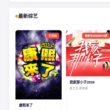
最新综艺
已完结
更新至20260614期
我家那小子2026
夏之光,蒋敦豪
康熙来了