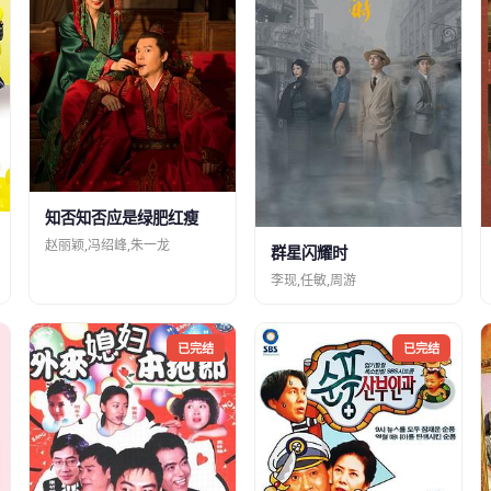
知否知否应是绿肥红瘦
赵丽颖,冯绍峰,朱一龙
群星闪耀时
李现,任敏,周游
已完结
已完结