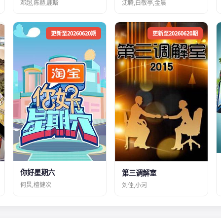
邓超,陈赫,鹿晗
沈腾,白敬亭,金晨
更新至20260620期
更新至20260620期
你好星期六
第三调解室
何炅,檀健次
刘佳,小河