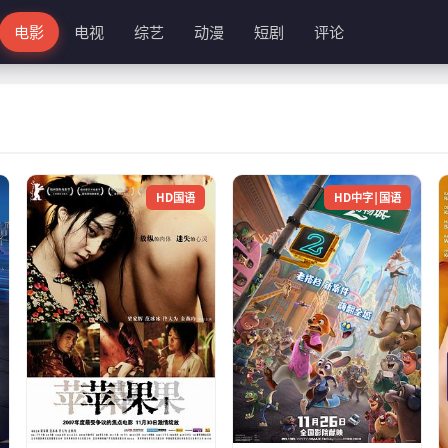
电影
电视
综艺
动漫
短剧
评论
HD国语
HD中字|国语