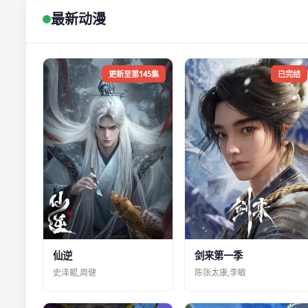
最新动漫
更新至第145集
已完结
仙逆
剑来第一季
史泽鲲,周健
陈张太康,李敏