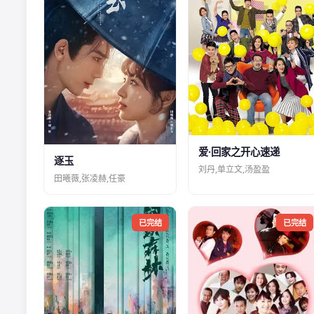
爱·回家之开心速递
逐玉
刘丹,单立文,汤盈盈
田曦薇,张凌赫,任豪
已完结
已完结