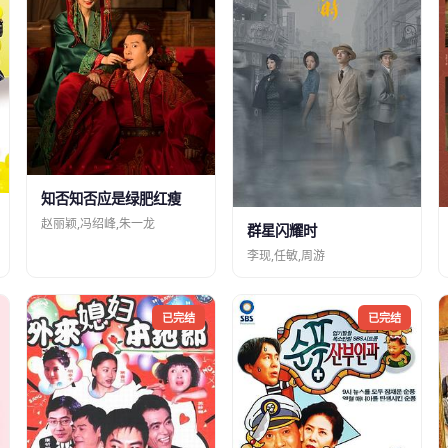
知否知否应是绿肥红瘦
赵丽颖,冯绍峰,朱一龙
群星闪耀时
李现,任敏,周游
已完结
已完结