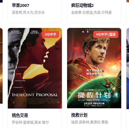
苹果2007
疯狂动物城2
梁家辉,佟大为,范冰冰
金妮弗·古德温,杰森·贝特曼
HD中字
HD中字|国语
挽救计划
桃色交易
瑞恩·高斯林,桑德拉·惠勒
罗伯特·雷德福,黛米·摩尔