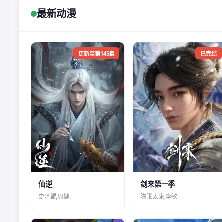
最新动漫
更新至第145集
已完结
仙逆
剑来第一季
史泽鲲,周健
陈张太康,李敏