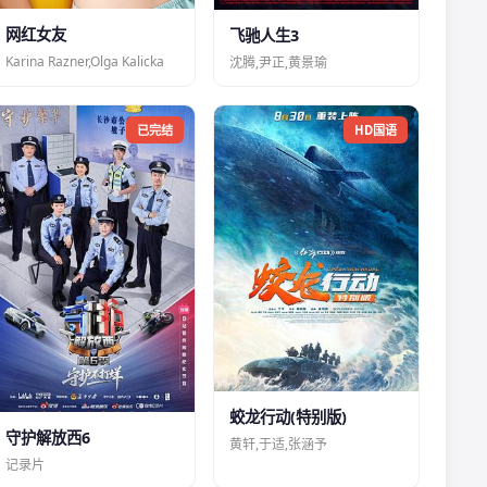
网红女友
飞驰人生3
Karina Razner,Olga Kalicka
沈腾,尹正,黄景瑜
已完结
HD国语
蛟龙行动(特别版)
守护解放西6
黄轩,于适,张涵予
记录片