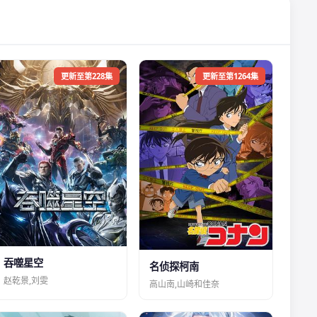
更新至第228集
更新至第1264集
吞噬星空
名侦探柯南
赵乾景,刘雯
高山南,山崎和佳奈