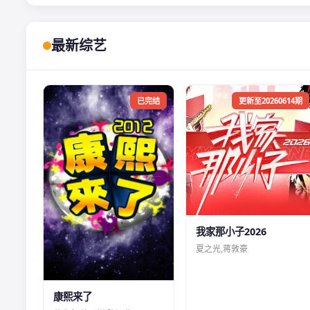
最新综艺
已完结
更新至20260614期
我家那小子2026
夏之光,蒋敦豪
康熙来了