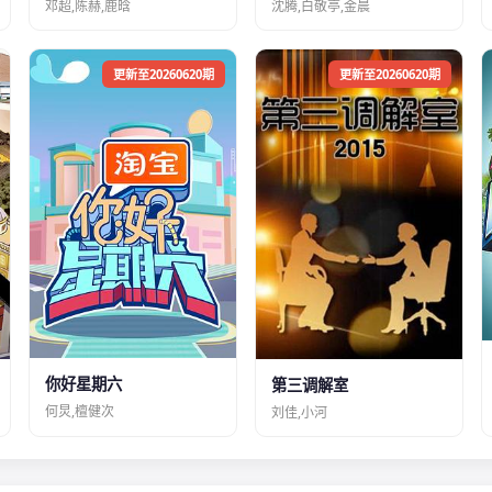
邓超,陈赫,鹿晗
沈腾,白敬亭,金晨
更新至20260620期
更新至20260620期
你好星期六
第三调解室
何炅,檀健次
刘佳,小河