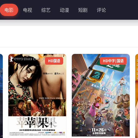
电影
电视
综艺
动漫
短剧
评论
HD国语
HD中字|国语