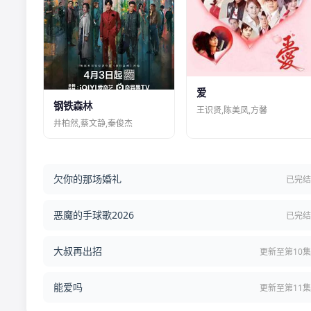
爱
钢铁森林
王识贤,陈美凤,方馨
井柏然,蔡文静,秦俊杰
欠你的那场婚礼
已完
恶魔的手球歌2026
已完
大叔再出招
更新至第10
能爱吗
更新至第11