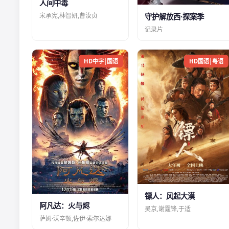
人间中毒
宋承宪,林智妍,曹汝贞
守护解放西·探案季
记录片
HD中字|国语
HD国语|粤语
镖人：风起大漠
阿凡达：火与烬
吴京,谢霆锋,于适
萨姆·沃辛顿,佐伊·索尔达娜