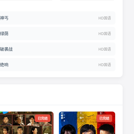
神丐
HD国语
绿荫
HD国语
破袭战
HD国语
绝响
HD国语
已完结
已完结