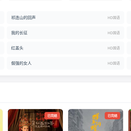
祁连山的回声
结
HD国语
我的长征
语
HD国语
红盖头
语
HD国语
倔强的女人
语
HD国语
已完结
已完结