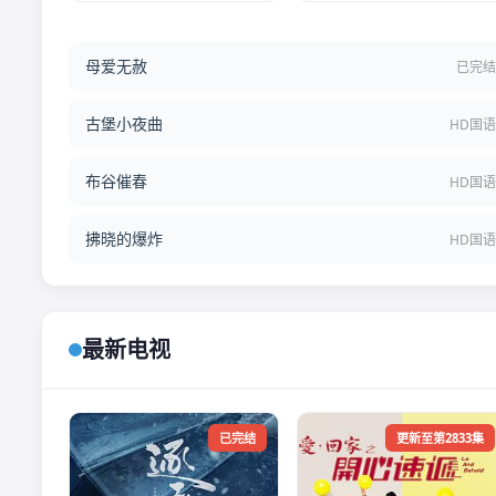
母爱无赦
已完
古堡小夜曲
HD国
布谷催春
HD国
拂晓的爆炸
HD国
最新电视
已完结
更新至第2833集