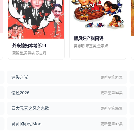
顺风妇产科国语
外来媳妇本地郎11
吴志明,宋宣美,金素妍
龚锦堂,黄锦裳,苏志丹
迷失之光
结
更新至第01集
偿还2026
结
更新至第04集
四大元素之风之恋歌
集
更新至第06集
哥哥的心动Moo
集
更新至第07集