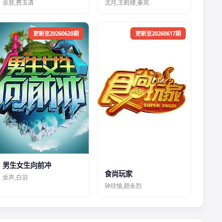
张菲,费玉清
沈月,王鹤棣,秦岚
更新至20260620期
更新至20260617期
男生女生向前冲
食尚玩家
余声,白羽
钟欣愉,颜永烈