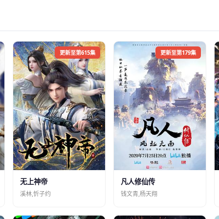
更新至第615集
更新至第179集
凡人修仙传
无上神帝
钱文青,杨天翔
溪林,忻子约