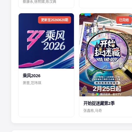
蔡康永,徐熙娣,陈汉典
更新至20260620期
已完结
乘风2026
萧蔷,范玮琪
开始捉迷藏第2季
张鑫栋,马奇