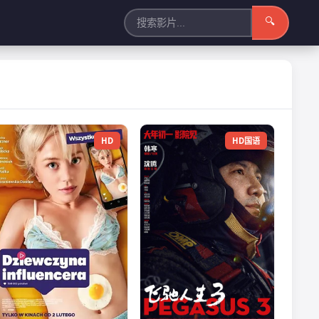
🔍
HD
HD国语