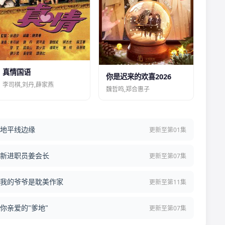
真情国语
你是迟来的欢喜2026
李司棋,刘丹,薛家燕
魏哲鸣,郑合惠子
地平线边缘
更新至第01集
新进职员姜会长
更新至第07集
我的爷爷是耽美作家
更新至第11集
你亲爱的"爹地"
更新至第07集