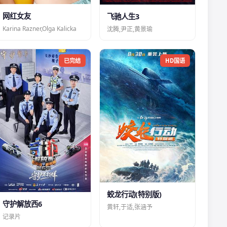
网红女友
飞驰人生3
Karina Razner,Olga Kalicka
沈腾,尹正,黄景瑜
已完结
HD国语
蛟龙行动(特别版)
守护解放西6
黄轩,于适,张涵予
记录片