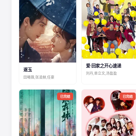
爱·回家之开心速递
逐玉
刘丹,单立文,汤盈盈
田曦薇,张凌赫,任豪
已完结
已完结