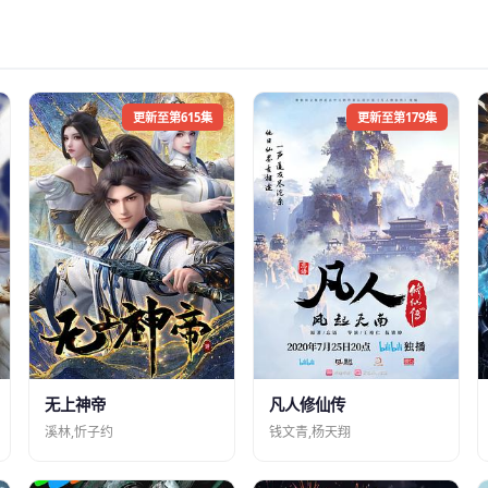
更新至第615集
更新至第179集
凡人修仙传
无上神帝
钱文青,杨天翔
溪林,忻子约