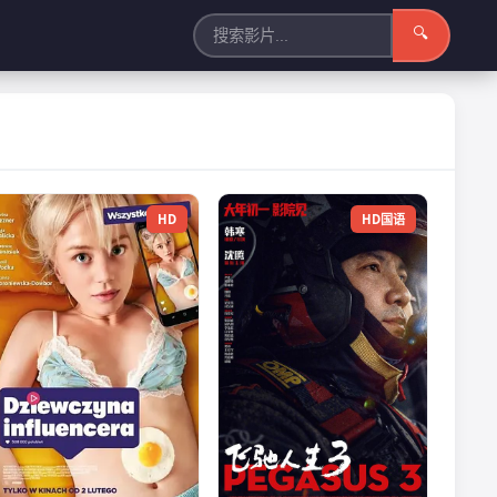
🔍
HD
HD国语