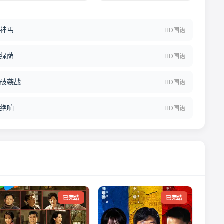
神丐
HD国语
绿荫
HD国语
破袭战
HD国语
绝响
HD国语
已完结
已完结