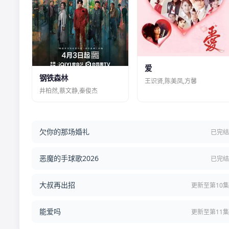
爱
钢铁森林
王识贤,陈美凤,方馨
井柏然,蔡文静,秦俊杰
欠你的那场婚礼
已完
恶魔的手球歌2026
已完
大叔再出招
更新至第10
能爱吗
更新至第11