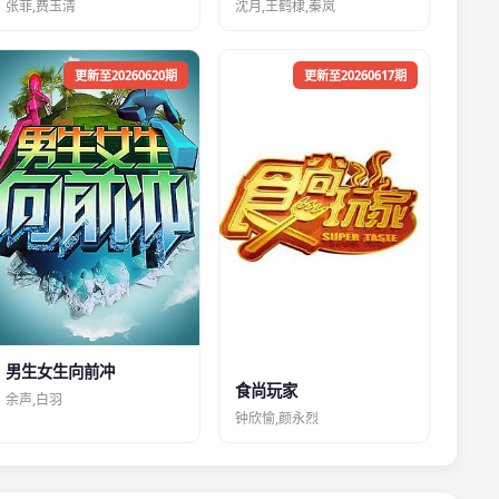
张菲,费玉清
沈月,王鹤棣,秦岚
更新至20260620期
更新至20260617期
男生女生向前冲
食尚玩家
余声,白羽
钟欣愉,颜永烈