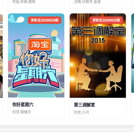
邓超,陈赫,鹿晗
沈腾,白敬亭,金晨
更新至20260620期
更新至20260620期
你好星期六
第三调解室
何炅,檀健次
刘佳,小河