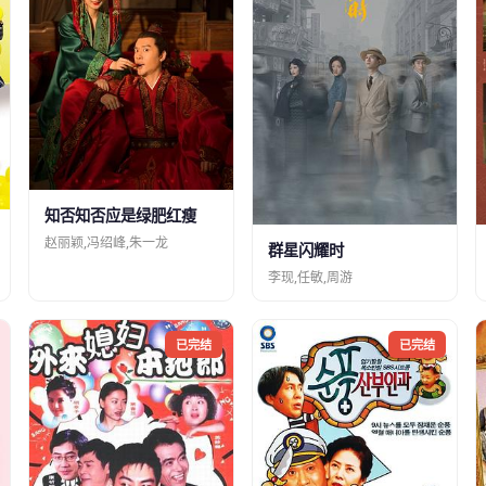
知否知否应是绿肥红瘦
赵丽颖,冯绍峰,朱一龙
群星闪耀时
李现,任敏,周游
已完结
已完结