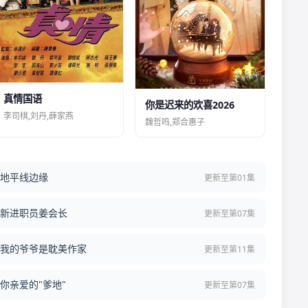
真情国语
你是迟来的欢喜2026
李司棋,刘丹,薛家燕
魏哲鸣,郑合惠子
地平线边缘
更新至第01集
新进职员姜会长
更新至第07集
我的爷爷是耽美作家
更新至第11集
你亲爱的"爹地"
更新至第07集