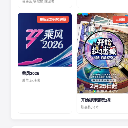
蔡康永,徐熙娣,陈汉典
更新至20260620期
已完结
乘风2026
萧蔷,范玮琪
开始捉迷藏第2季
张鑫栋,马奇