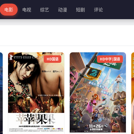
电影
电视
综艺
动漫
短剧
评论
HD国语
HD中字|国语