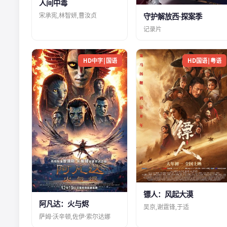
人间中毒
宋承宪,林智妍,曹汝贞
守护解放西·探案季
记录片
HD中字|国语
HD国语|粤语
镖人：风起大漠
阿凡达：火与烬
吴京,谢霆锋,于适
萨姆·沃辛顿,佐伊·索尔达娜