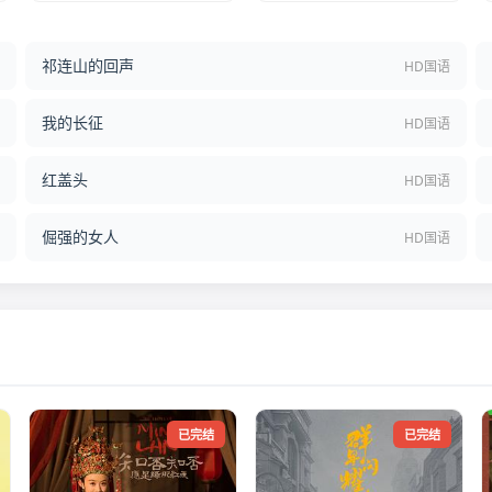
祁连山的回声
结
HD国语
我的长征
语
HD国语
红盖头
语
HD国语
倔强的女人
语
HD国语
已完结
已完结