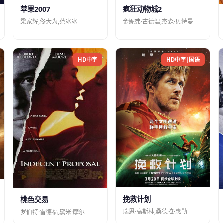
苹果2007
疯狂动物城2
梁家辉,佟大为,范冰冰
金妮弗·古德温,杰森·贝特曼
HD中字
HD中字|国语
挽救计划
桃色交易
瑞恩·高斯林,桑德拉·惠勒
罗伯特·雷德福,黛米·摩尔