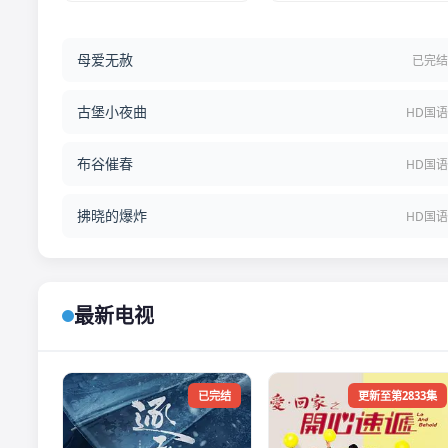
母爱无赦
已完
古堡小夜曲
HD国
布谷催春
HD国
拂晓的爆炸
HD国
最新电视
已完结
更新至第2833集