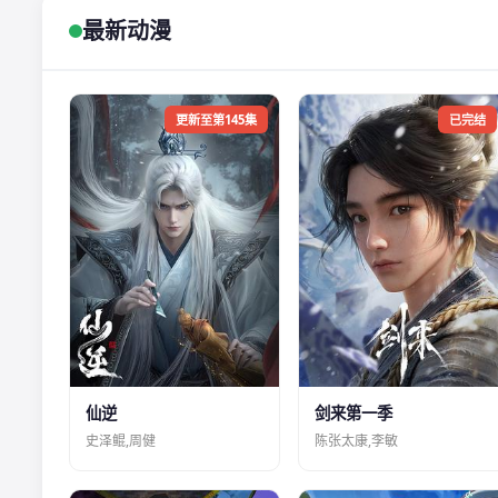
最新动漫
更新至第145集
已完结
仙逆
剑来第一季
史泽鲲,周健
陈张太康,李敏