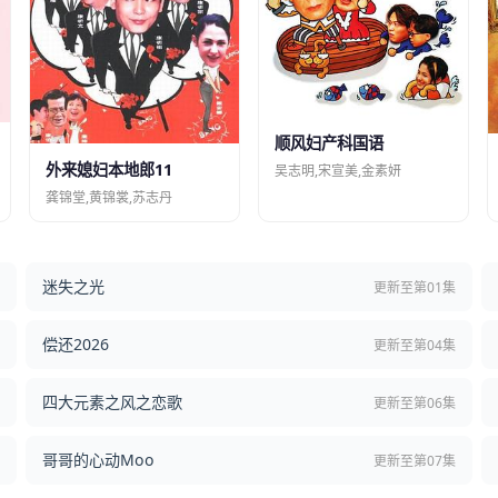
顺风妇产科国语
外来媳妇本地郎11
吴志明,宋宣美,金素妍
龚锦堂,黄锦裳,苏志丹
迷失之光
结
更新至第01集
偿还2026
结
更新至第04集
四大元素之风之恋歌
集
更新至第06集
哥哥的心动Moo
集
更新至第07集