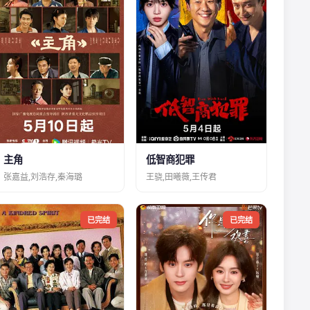
主角
低智商犯罪
张嘉益,刘浩存,秦海璐
王骁,田曦薇,王传君
已完结
已完结