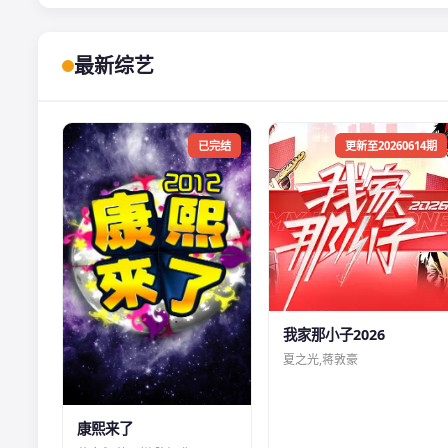
最新综艺
已完结
更新至20260614期
我家那小子2026
夏之光,蒋敦豪
康熙来了