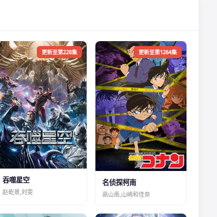
更新至第228集
更新至第1264集
吞噬星空
名侦探柯南
赵乾景,刘雯
高山南,山崎和佳奈