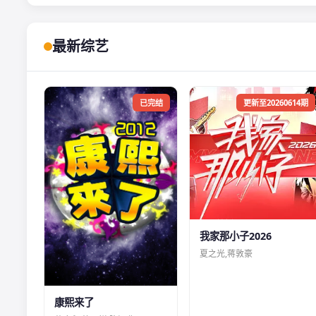
最新综艺
已完结
更新至20260614期
我家那小子2026
夏之光,蒋敦豪
康熙来了