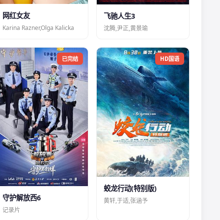
网红女友
飞驰人生3
Karina Razner,Olga Kalicka
沈腾,尹正,黄景瑜
已完结
HD国语
蛟龙行动(特别版)
守护解放西6
黄轩,于适,张涵予
记录片