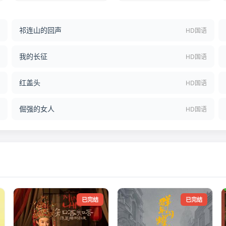
祁连山的回声
结
HD国语
我的长征
语
HD国语
红盖头
语
HD国语
倔强的女人
语
HD国语
已完结
已完结