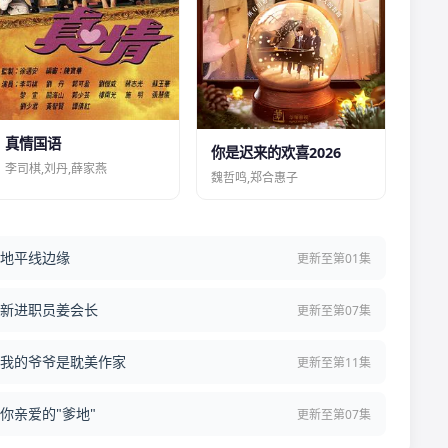
真情国语
你是迟来的欢喜2026
李司棋,刘丹,薛家燕
魏哲鸣,郑合惠子
地平线边缘
更新至第01集
新进职员姜会长
更新至第07集
我的爷爷是耽美作家
更新至第11集
你亲爱的"爹地"
更新至第07集