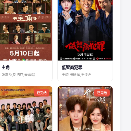
主角
低智商犯罪
张嘉益,刘浩存,秦海璐
王骁,田曦薇,王传君
已完结
已完结