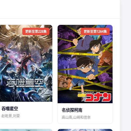
更新至第228集
更新至第1264集
吞噬星空
名侦探柯南
赵乾景,刘雯
高山南,山崎和佳奈