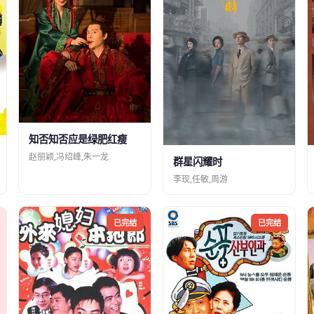
知否知否应是绿肥红瘦
赵丽颖,冯绍峰,朱一龙
群星闪耀时
李现,任敏,周游
已完结
已完结