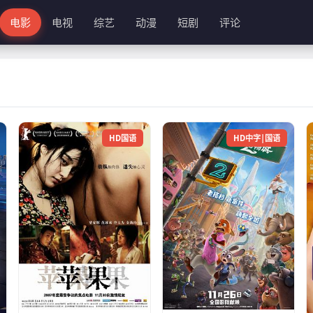
电影
电视
综艺
动漫
短剧
评论
HD国语
HD中字|国语