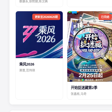
蔡康永,徐熙娣,陈汉典
更新至20260620期
已完结
乘风2026
萧蔷,范玮琪
开始捉迷藏第2季
张鑫栋,马奇