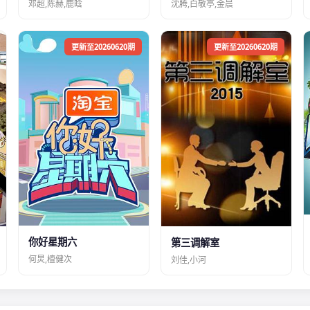
邓超,陈赫,鹿晗
沈腾,白敬亭,金晨
更新至20260620期
更新至20260620期
你好星期六
第三调解室
何炅,檀健次
刘佳,小河