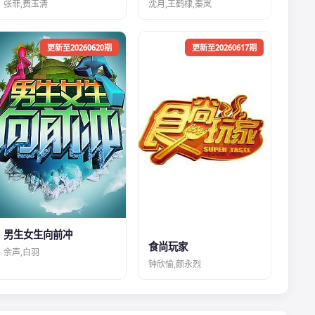
张菲,费玉清
沈月,王鹤棣,秦岚
更新至20260620期
更新至20260617期
男生女生向前冲
食尚玩家
余声,白羽
钟欣愉,颜永烈