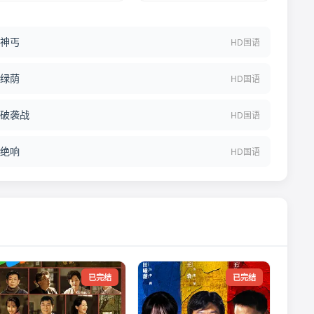
神丐
HD国语
绿荫
HD国语
破袭战
HD国语
绝响
HD国语
已完结
已完结