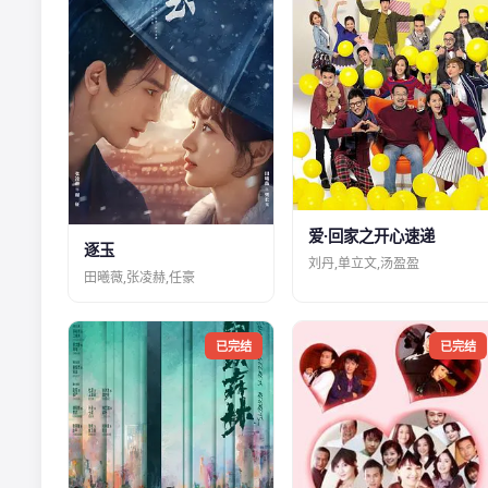
爱·回家之开心速递
逐玉
刘丹,单立文,汤盈盈
田曦薇,张凌赫,任豪
已完结
已完结