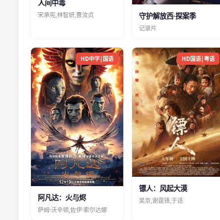
人间中毒
宋承宪,林智妍,曹汝贞
守护解放西·探案季
记录片
HD中字|国语
HD国语|粤语
镖人：风起大漠
阿凡达：火与烬
吴京,谢霆锋,于适
萨姆·沃辛顿,佐伊·索尔达娜