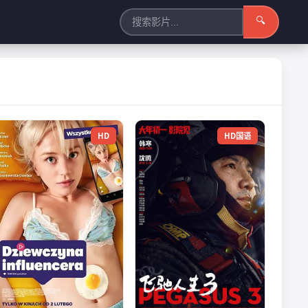
🔍
HD
HD国语