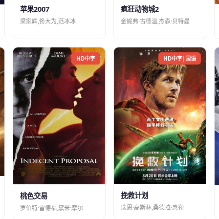
苹果2007
疯狂动物城2
梁家辉,佟大为,范冰冰
金妮弗·古德温,杰森·贝特曼
HD中字
HD中字|国语
挽救计划
桃色交易
瑞恩·高斯林,桑德拉·惠勒
罗伯特·雷德福,黛米·摩尔