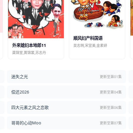
顺风妇产科国语
外来媳妇本地郎11
吴志明,宋宣美,金素妍
龚锦堂,黄锦裳,苏志丹
迷失之光
结
更新至第01集
偿还2026
结
更新至第04集
四大元素之风之恋歌
集
更新至第06集
哥哥的心动Moo
集
更新至第07集