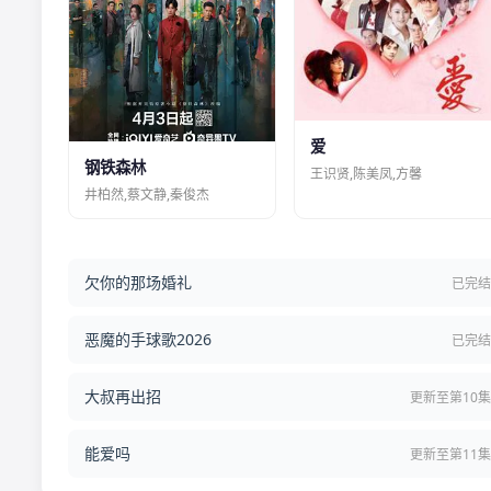
爱
钢铁森林
王识贤,陈美凤,方馨
井柏然,蔡文静,秦俊杰
欠你的那场婚礼
已完
恶魔的手球歌2026
已完
大叔再出招
更新至第10
能爱吗
更新至第11