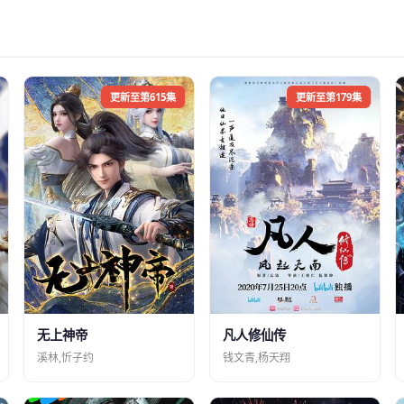
更新至第615集
更新至第179集
凡人修仙传
无上神帝
钱文青,杨天翔
溪林,忻子约