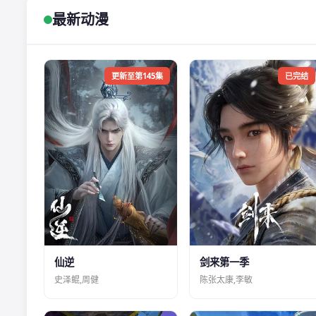
最新动漫
更新至第145集
已完结
仙逆
剑来第一季
史泽鲲,周健
陈张太康,李敏