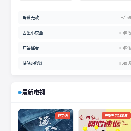
母爱无赦
已完
古堡小夜曲
HD国
布谷催春
HD国
拂晓的爆炸
HD国
最新电视
已完结
更新至第2833集