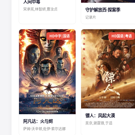
人间中毒
宋承宪,林智妍,曹汝贞
守护解放西·探案季
记录片
HD中字|国语
HD国语|粤语
镖人：风起大漠
阿凡达：火与烬
吴京,谢霆锋,于适
萨姆·沃辛顿,佐伊·索尔达娜