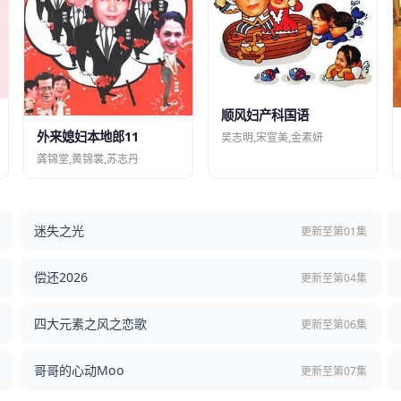
顺风妇产科国语
外来媳妇本地郎11
吴志明,宋宣美,金素妍
龚锦堂,黄锦裳,苏志丹
迷失之光
结
更新至第01集
偿还2026
结
更新至第04集
四大元素之风之恋歌
集
更新至第06集
哥哥的心动Moo
集
更新至第07集