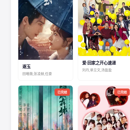
爱·回家之开心速递
逐玉
刘丹,单立文,汤盈盈
田曦薇,张凌赫,任豪
已完结
已完结