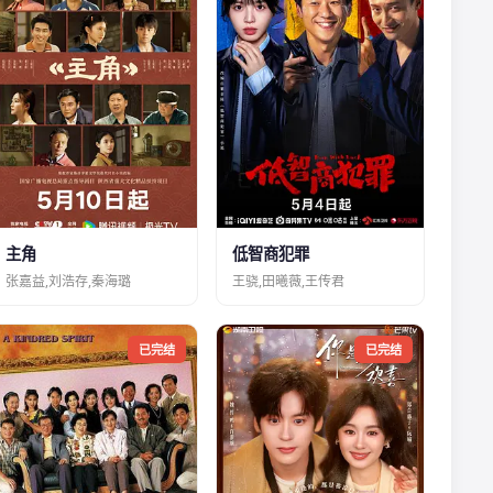
主角
低智商犯罪
张嘉益,刘浩存,秦海璐
王骁,田曦薇,王传君
已完结
已完结