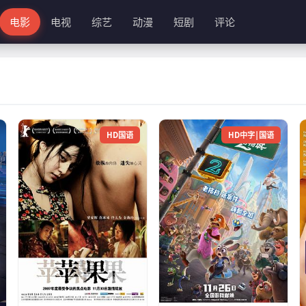
电影
电视
综艺
动漫
短剧
评论
HD国语
HD中字|国语