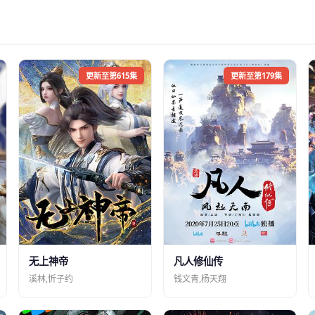
更新至第615集
更新至第179集
凡人修仙传
无上神帝
钱文青,杨天翔
溪林,忻子约