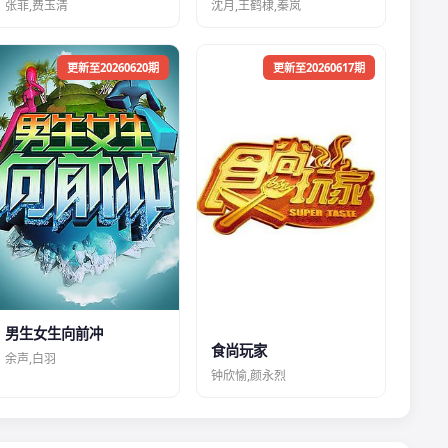
张菲,费玉清
沈月,王鹤棣,秦岚
更新至20260620期
更新至20260617期
男生女生向前冲
食尚玩家
余声,白羽
钟欣愉,颜永烈