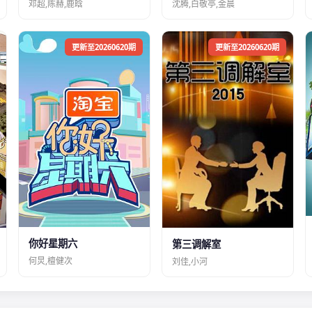
邓超,陈赫,鹿晗
沈腾,白敬亭,金晨
更新至20260620期
更新至20260620期
你好星期六
第三调解室
何炅,檀健次
刘佳,小河