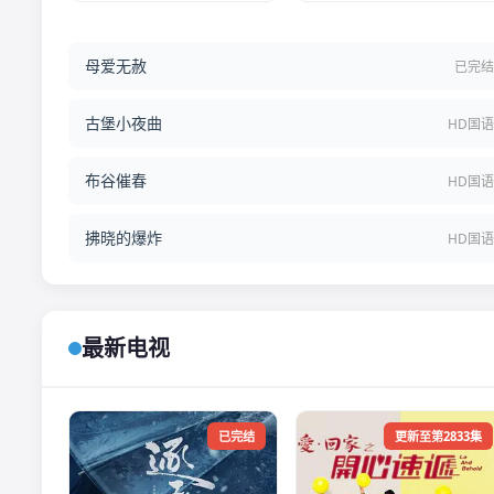
母爱无赦
已完
古堡小夜曲
HD国
布谷催春
HD国
拂晓的爆炸
HD国
最新电视
已完结
更新至第2833集