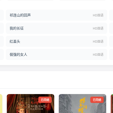
祁连山的回声
结
HD国语
我的长征
语
HD国语
红盖头
语
HD国语
倔强的女人
语
HD国语
已完结
已完结