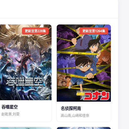
更新至第228集
更新至第1264集
吞噬星空
名侦探柯南
赵乾景,刘雯
高山南,山崎和佳奈