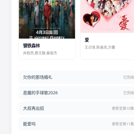
爱
钢铁森林
王识贤,陈美凤,方馨
井柏然,蔡文静,秦俊杰
欠你的那场婚礼
已完
恶魔的手球歌2026
已完
大叔再出招
更新至第10
能爱吗
更新至第11