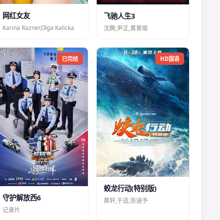
网红女友
飞驰人生3
Karina Razner,Olga Kalicka
沈腾,尹正,黄景瑜
已完结
HD国语
蛟龙行动(特别版)
守护解放西6
黄轩,于适,张涵予
记录片