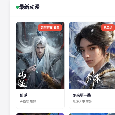
最新动漫
更新至第145集
已完结
仙逆
剑来第一季
史泽鲲,周健
陈张太康,李敏