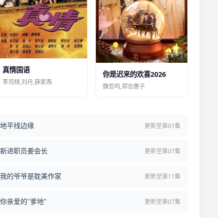
真情国语
你是迟来的欢喜2026
李司棋,刘丹,薛家燕
魏哲鸣,郑合惠子
地平线边缘
更新至第01集
新进职员姜会长
更新至第07集
我的爷爷是耽美作家
更新至第11集
你亲爱的"爹地"
更新至第07集