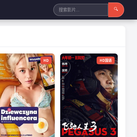
🔍
HD
HD国语