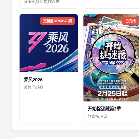
蔡康永,徐熙娣,陈汉典
更新至20260620期
已完结
乘风2026
萧蔷,范玮琪
开始捉迷藏第2季
张鑫栋,马奇