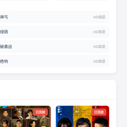
神丐
HD国语
绿荫
HD国语
破袭战
HD国语
绝响
HD国语
已完结
已完结