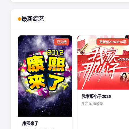
最新综艺
已完结
更新至20260614期
我家那小子2026
夏之光,蒋敦豪
康熙来了