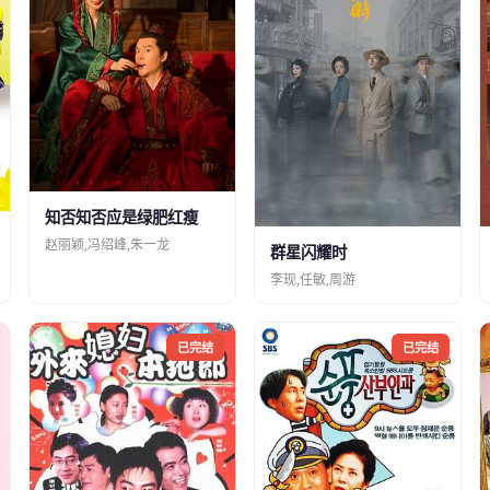
知否知否应是绿肥红瘦
赵丽颖,冯绍峰,朱一龙
群星闪耀时
李现,任敏,周游
已完结
已完结