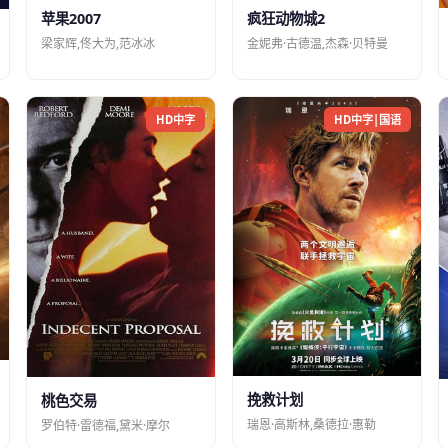
苹果2007
疯狂动物城2
梁家辉,佟大为,范冰冰
金妮弗·古德温,杰森·贝特曼
HD中字
HD中字|国语
挽救计划
桃色交易
瑞恩·高斯林,桑德拉·惠勒
罗伯特·雷德福,黛米·摩尔