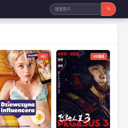
🔍
HD
HD国语