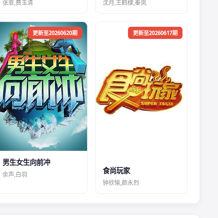
张菲,费玉清
沈月,王鹤棣,秦岚
更新至20260620期
更新至20260617期
男生女生向前冲
食尚玩家
余声,白羽
钟欣愉,颜永烈