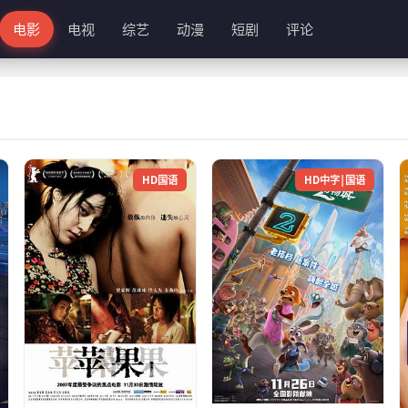
电影
电视
综艺
动漫
短剧
评论
HD国语
HD中字|国语