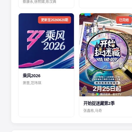
蔡康永,徐熙娣,陈汉典
更新至20260620期
已完结
乘风2026
萧蔷,范玮琪
开始捉迷藏第2季
张鑫栋,马奇