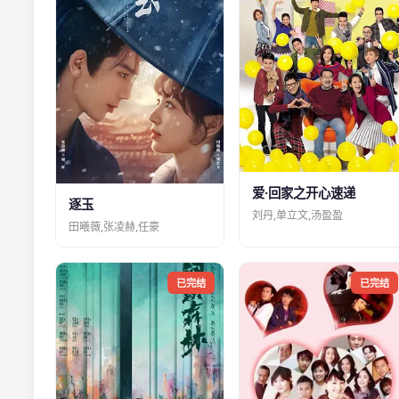
爱·回家之开心速递
逐玉
刘丹,单立文,汤盈盈
田曦薇,张凌赫,任豪
已完结
已完结