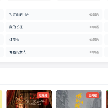
祁连山的回声
结
HD国语
我的长征
语
HD国语
红盖头
语
HD国语
倔强的女人
语
HD国语
已完结
已完结