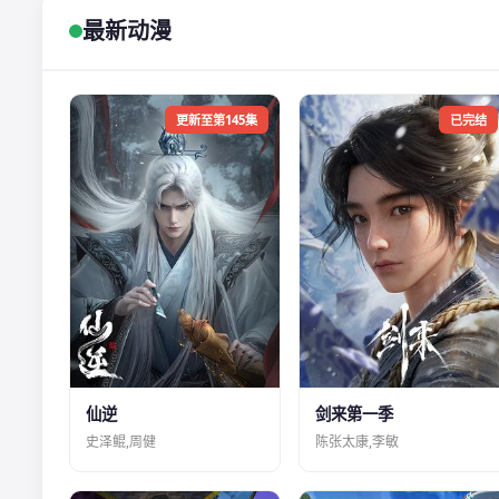
最新动漫
更新至第145集
已完结
仙逆
剑来第一季
史泽鲲,周健
陈张太康,李敏