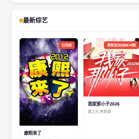
最新综艺
已完结
更新至20260614期
我家那小子2026
夏之光,蒋敦豪
康熙来了