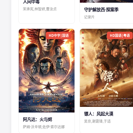
人间中毒
宋承宪,林智妍,曹汝贞
守护解放西·探案季
记录片
HD中字|国语
HD国语|粤语
镖人：风起大漠
阿凡达：火与烬
吴京,谢霆锋,于适
萨姆·沃辛顿,佐伊·索尔达娜