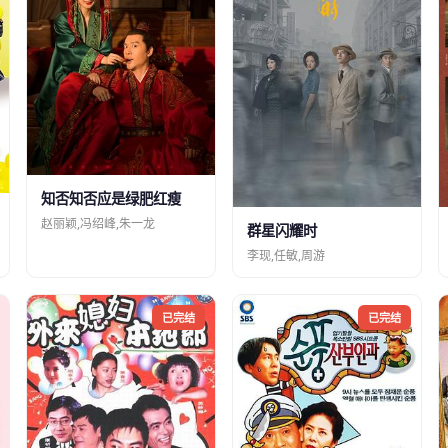
知否知否应是绿肥红瘦
赵丽颖,冯绍峰,朱一龙
群星闪耀时
李现,任敏,周游
已完结
已完结