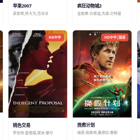
苹果2007
疯狂动物城2
梁家辉,佟大为,范冰冰
金妮弗·古德温,杰森·贝特曼
HD中字
HD中字|国语
挽救计划
桃色交易
瑞恩·高斯林,桑德拉·惠勒
罗伯特·雷德福,黛米·摩尔