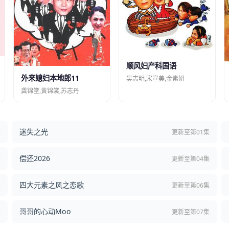
顺风妇产科国语
外来媳妇本地郎11
吴志明,宋宣美,金素妍
龚锦堂,黄锦裳,苏志丹
迷失之光
结
更新至第01集
偿还2026
结
更新至第04集
四大元素之风之恋歌
集
更新至第06集
哥哥的心动Moo
集
更新至第07集