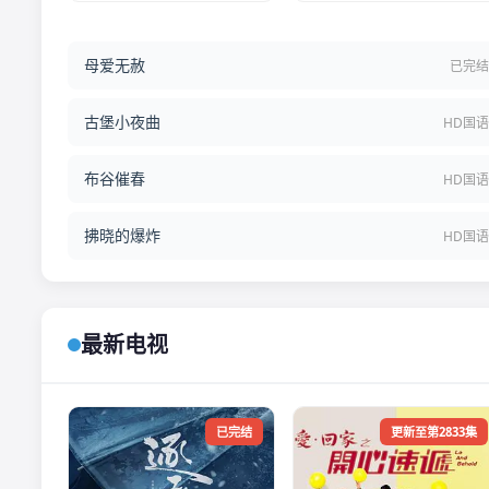
母爱无赦
已完
古堡小夜曲
HD国
布谷催春
HD国
拂晓的爆炸
HD国
最新电视
已完结
更新至第2833集