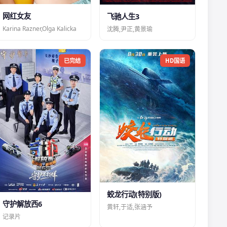
网红女友
飞驰人生3
Karina Razner,Olga Kalicka
沈腾,尹正,黄景瑜
已完结
HD国语
蛟龙行动(特别版)
守护解放西6
黄轩,于适,张涵予
记录片