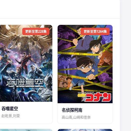
更新至第228集
更新至第1264集
吞噬星空
名侦探柯南
赵乾景,刘雯
高山南,山崎和佳奈