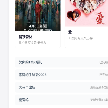
爱
钢铁森林
王识贤,陈美凤,方馨
井柏然,蔡文静,秦俊杰
欠你的那场婚礼
已完
恶魔的手球歌2026
已完
大叔再出招
更新至第10
能爱吗
更新至第11