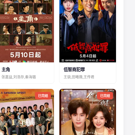
主角
低智商犯罪
张嘉益,刘浩存,秦海璐
王骁,田曦薇,王传君
已完结
已完结