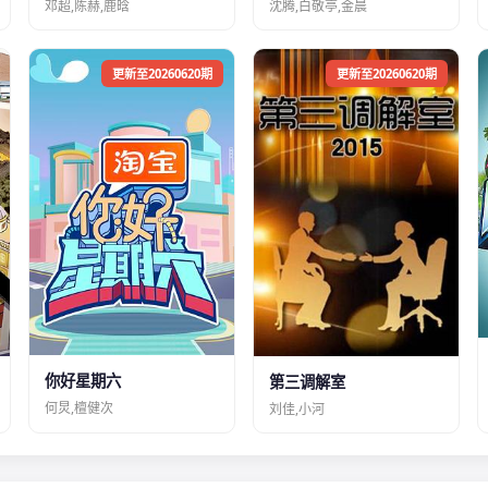
邓超,陈赫,鹿晗
沈腾,白敬亭,金晨
更新至20260620期
更新至20260620期
你好星期六
第三调解室
何炅,檀健次
刘佳,小河