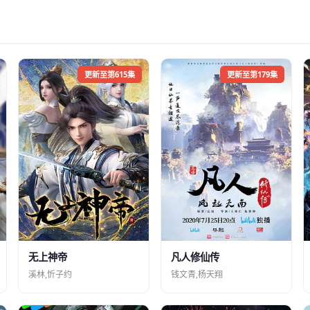
更新至第615集
更新至第179集
凡人修仙传
无上神帝
钱文青,杨天翔
溪林,忻子约