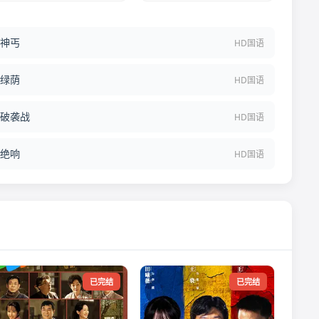
神丐
HD国语
绿荫
HD国语
破袭战
HD国语
绝响
HD国语
已完结
已完结