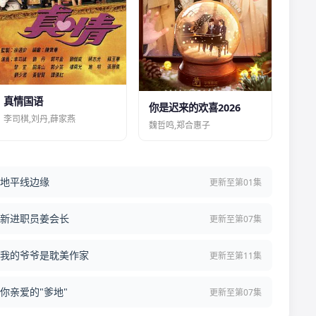
真情国语
你是迟来的欢喜2026
李司棋,刘丹,薛家燕
魏哲鸣,郑合惠子
地平线边缘
更新至第01集
新进职员姜会长
更新至第07集
我的爷爷是耽美作家
更新至第11集
你亲爱的"爹地"
更新至第07集