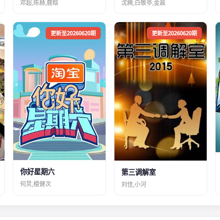
邓超,陈赫,鹿晗
沈腾,白敬亭,金晨
更新至20260620期
更新至20260620期
你好星期六
第三调解室
何炅,檀健次
刘佳,小河