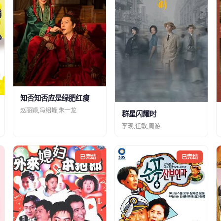
知否知否应是绿肥红瘦
赵丽颖,冯绍峰,朱一龙
群星闪耀时
李现,任敏,周游
已完结
已完结