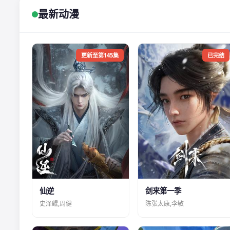
最新动漫
更新至第145集
已完结
仙逆
剑来第一季
史泽鲲,周健
陈张太康,李敏