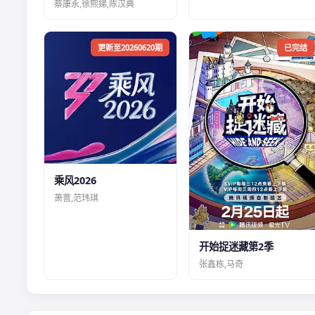
蔡康永,徐熙娣,陈汉典
更新至20260620期
已完结
乘风2026
萧蔷,范玮琪
开始捉迷藏第2季
张鑫栋,马奇