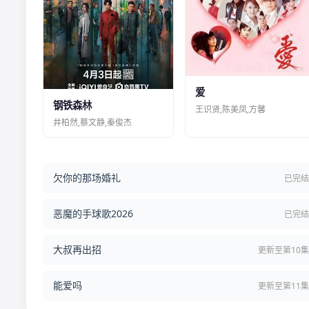
爱
钢铁森林
王识贤,陈美凤,方馨
井柏然,蔡文静,秦俊杰
欠你的那场婚礼
已完
恶魔的手球歌2026
已完
大叔再出招
更新至第10
能爱吗
更新至第11