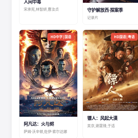
人间中毒
宋承宪,林智妍,曹汝贞
守护解放西·探案季
记录片
HD中字|国语
HD国语|粤语
镖人：风起大漠
阿凡达：火与烬
吴京,谢霆锋,于适
萨姆·沃辛顿,佐伊·索尔达娜