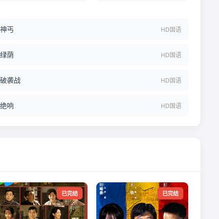
神丐
HD国语
绿荫
HD国语
破袭战
HD国语
绝响
HD国语
已完结
已完结