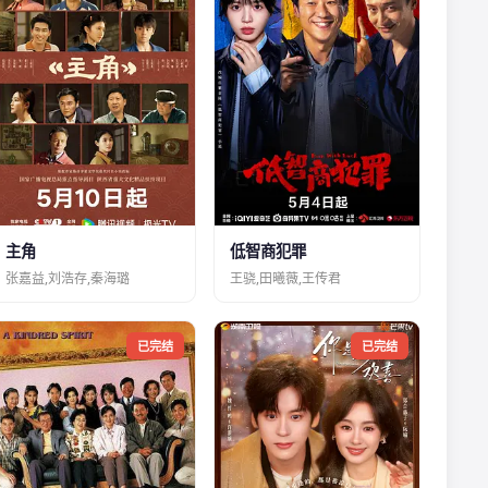
主角
低智商犯罪
张嘉益,刘浩存,秦海璐
王骁,田曦薇,王传君
已完结
已完结