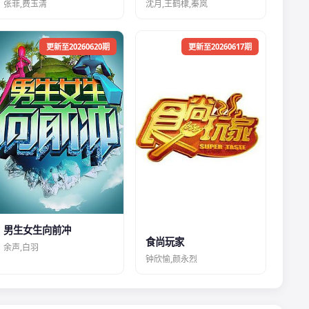
张菲,费玉清
沈月,王鹤棣,秦岚
更新至20260620期
更新至20260617期
男生女生向前冲
食尚玩家
余声,白羽
钟欣愉,颜永烈