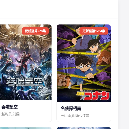
更新至第228集
更新至第1264集
吞噬星空
名侦探柯南
赵乾景,刘雯
高山南,山崎和佳奈