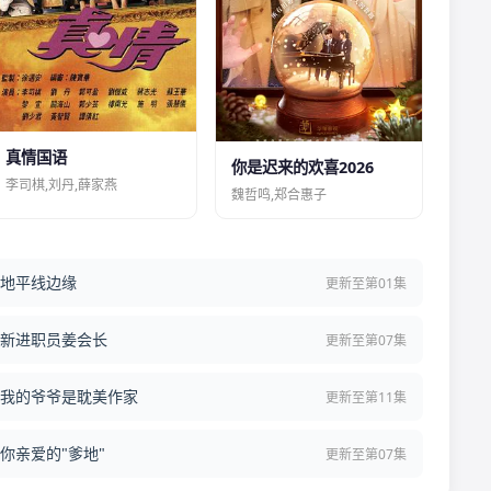
真情国语
你是迟来的欢喜2026
李司棋,刘丹,薛家燕
魏哲鸣,郑合惠子
地平线边缘
更新至第01集
新进职员姜会长
更新至第07集
我的爷爷是耽美作家
更新至第11集
你亲爱的"爹地"
更新至第07集