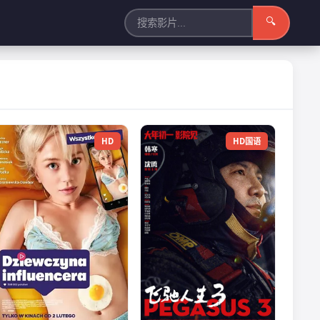
🔍
HD
HD国语