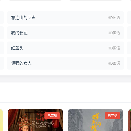
祁连山的回声
结
HD国语
我的长征
语
HD国语
红盖头
语
HD国语
倔强的女人
语
HD国语
已完结
已完结