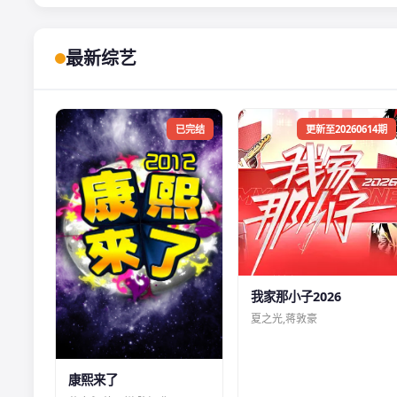
最新综艺
已完结
更新至20260614期
我家那小子2026
夏之光,蒋敦豪
康熙来了