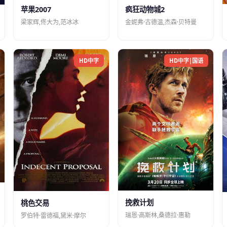
苹果2007
疯狂动物城2
梁家辉,佟大为,范冰冰
金妮弗·古德温,杰森·贝特曼
HD中字
HD中字|国语
挽救计划
桃色交易
瑞恩·高斯林,桑德拉·惠勒
罗伯特·雷德福,黛米·摩尔