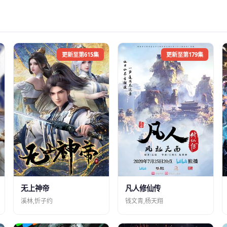
更新至第615集
更新至第179集
凡人修仙传
无上神帝
钱文青,杨天翔
溪林,忻子约