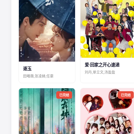
爱·回家之开心速递
逐玉
刘丹,单立文,汤盈盈
田曦薇,张凌赫,任豪
已完结
已完结