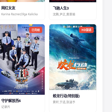
网红女友
飞驰人生3
Karina Razner,Olga Kalicka
沈腾,尹正,黄景瑜
已完结
HD国语
蛟龙行动(特别版)
守护解放西6
黄轩,于适,张涵予
记录片