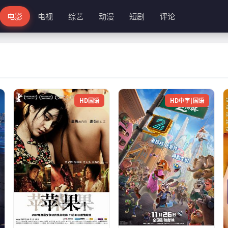
电影
电视
综艺
动漫
短剧
评论
HD国语
HD中字|国语