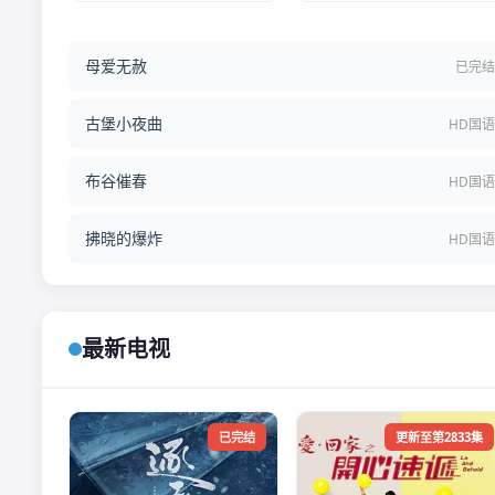
母爱无赦
已完
古堡小夜曲
HD国
布谷催春
HD国
拂晓的爆炸
HD国
最新电视
已完结
更新至第2833集