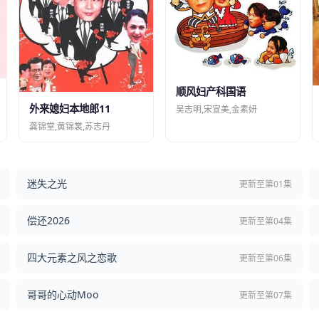
顺风妇产科国语
外来媳妇本地郎11
吴志明,宋宣美,金素妍
龚锦堂,黄锦裳,苏志丹
迷失之光
结
更新至第01集
偿还2026
结
更新至第04集
四大元素之风之恋歌
集
更新至第06集
哥哥的心动Moo
集
更新至第07集