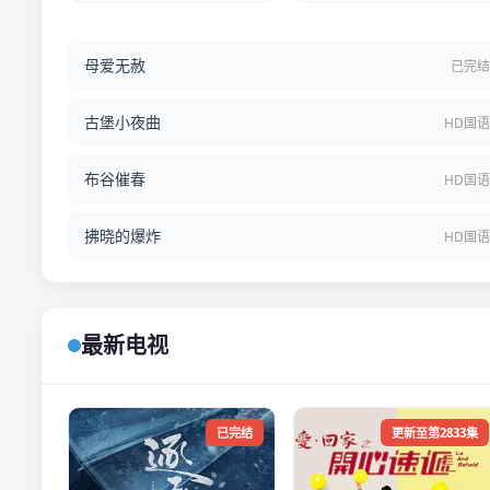
母爱无赦
已完
古堡小夜曲
HD国
布谷催春
HD国
拂晓的爆炸
HD国
最新电视
已完结
更新至第2833集