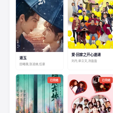
爱·回家之开心速递
逐玉
刘丹,单立文,汤盈盈
田曦薇,张凌赫,任豪
已完结
已完结