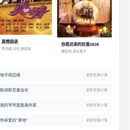
真情国语
你是迟来的欢喜2026
李司棋,刘丹,薛家燕
魏哲鸣,郑合惠子
地平线边缘
更新至第01集
新进职员姜会长
更新至第07集
我的爷爷是耽美作家
更新至第11集
你亲爱的"爹地"
更新至第07集