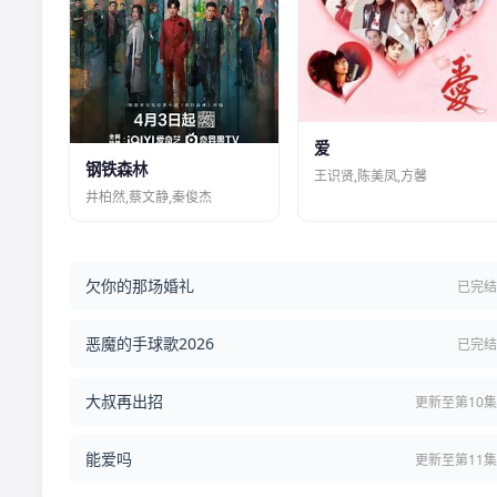
爱
钢铁森林
王识贤,陈美凤,方馨
井柏然,蔡文静,秦俊杰
欠你的那场婚礼
已完
恶魔的手球歌2026
已完
大叔再出招
更新至第10
能爱吗
更新至第11