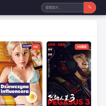
🔍
HD
HD国语