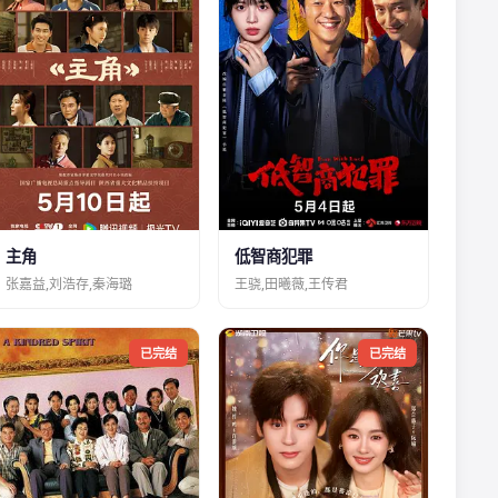
主角
低智商犯罪
张嘉益,刘浩存,秦海璐
王骁,田曦薇,王传君
已完结
已完结