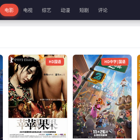
电影
电视
综艺
动漫
短剧
评论
HD国语
HD中字|国语