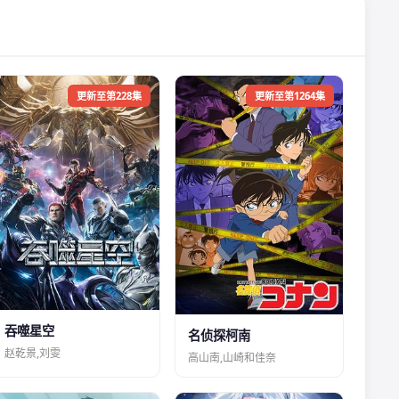
更新至第228集
更新至第1264集
吞噬星空
名侦探柯南
赵乾景,刘雯
高山南,山崎和佳奈