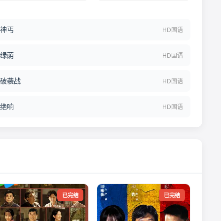
神丐
HD国语
绿荫
HD国语
破袭战
HD国语
绝响
HD国语
已完结
已完结