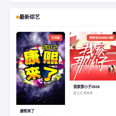
最新综艺
已完结
更新至20260614期
我家那小子2026
夏之光,蒋敦豪
康熙来了