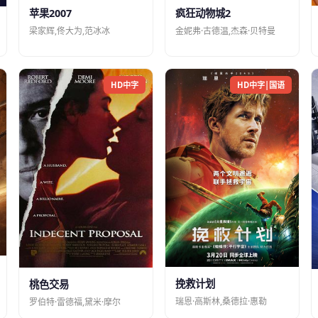
苹果2007
疯狂动物城2
梁家辉,佟大为,范冰冰
金妮弗·古德温,杰森·贝特曼
HD中字
HD中字|国语
挽救计划
桃色交易
瑞恩·高斯林,桑德拉·惠勒
罗伯特·雷德福,黛米·摩尔