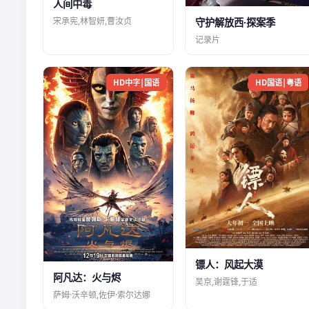
人间中毒
宋承宪,林智妍,曹汝贞
守护解放西·探案季
记录片
HD中字|国语
HD国语|粤语
镖人：风起大漠
阿凡达：火与烬
吴京,谢霆锋,于适
萨姆·沃辛顿,佐伊·索尔达娜