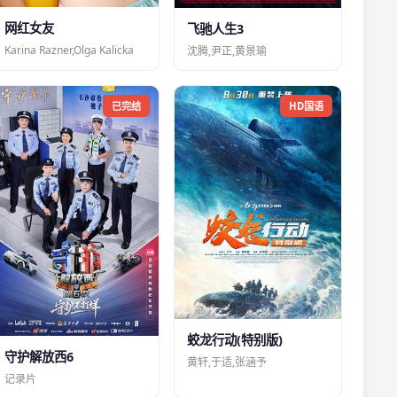
网红女友
飞驰人生3
Karina Razner,Olga Kalicka
沈腾,尹正,黄景瑜
已完结
HD国语
蛟龙行动(特别版)
守护解放西6
黄轩,于适,张涵予
记录片