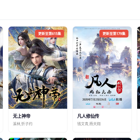
更新至第615集
更新至第179集
凡人修仙传
无上神帝
钱文青,杨天翔
溪林,忻子约