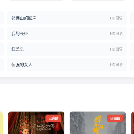
祁连山的回声
结
HD国语
我的长征
语
HD国语
红盖头
语
HD国语
倔强的女人
语
HD国语
已完结
已完结