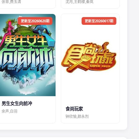
张菲,费玉清
沈月,王鹤棣,秦岚
更新至20260620期
更新至20260617期
男生女生向前冲
食尚玩家
余声,白羽
钟欣愉,颜永烈