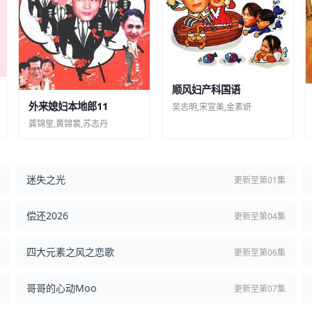
顺风妇产科国语
外来媳妇本地郎11
吴志明,宋宣美,金素妍
龚锦堂,黄锦裳,苏志丹
迷失之光
结
更新至第01集
偿还2026
结
更新至第04集
四大元素之风之恋歌
集
更新至第06集
哥哥的心动Moo
集
更新至第07集