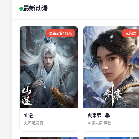
最新动漫
更新至第145集
已完结
仙逆
剑来第一季
史泽鲲,周健
陈张太康,李敏