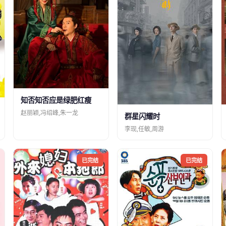
知否知否应是绿肥红瘦
赵丽颖,冯绍峰,朱一龙
群星闪耀时
李现,任敏,周游
已完结
已完结