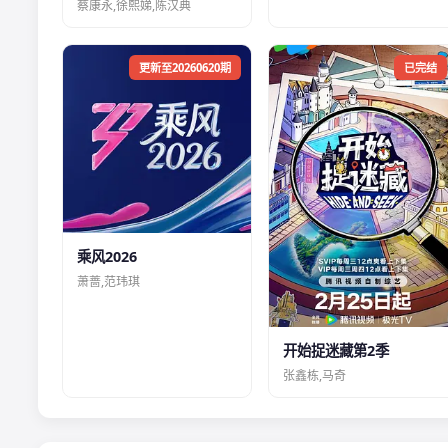
蔡康永,徐熙娣,陈汉典
更新至20260620期
已完结
乘风2026
萧蔷,范玮琪
开始捉迷藏第2季
张鑫栋,马奇