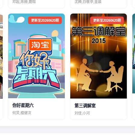
邓超,陈赫,鹿晗
沈腾,白敬亭,金晨
更新至20260620期
更新至20260620期
你好星期六
第三调解室
何炅,檀健次
刘佳,小河